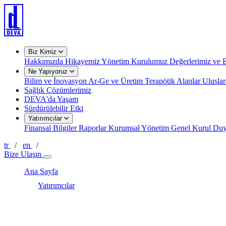
Biz Kimiz
Hakkımızda
Hikayemiz
Yönetim Kurulumuz
Değerlerimiz ve E
Ne Yapıyoruz
Bilim ve İnovasyon
Ar-Ge ve Üretim
Terapötik Alanlar
Uluslar
Sağlık Çözümlerimiz
DEVA'da Yaşam
Sürdürülebilir Etki
Yatırımcılar
Finansal Bilgiler
Raporlar
Kurumsal Yönetim
Genel Kurul
Duy
tr
/
en
/
Bize Ulaşın
Ana Sayfa
Yatırımcılar
Genel Kurul
Genel Kurul Bilgileri