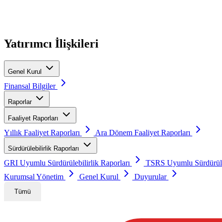
Pay sahiplerimizin karar süreçlerine etkin katılımını destekliyor, genel 
Yatırımcı İlişkileri
Genel Kurul
Finansal Bilgiler
Raporlar
Faaliyet Raporları
Yıllık Faaliyet Raporları
Ara Dönem Faaliyet Raporları
Sürdürülebilirlik Raporları
GRI Uyumlu Sürdürülebilirlik Raporları
TSRS Uyumlu Sürdürüleb
Kurumsal Yönetim
Genel Kurul
Duyurular
Tümü