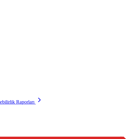
kurul toplantılarımızı şeffaf bir şekilde yürütüyoruz.
ilirlik Raporları