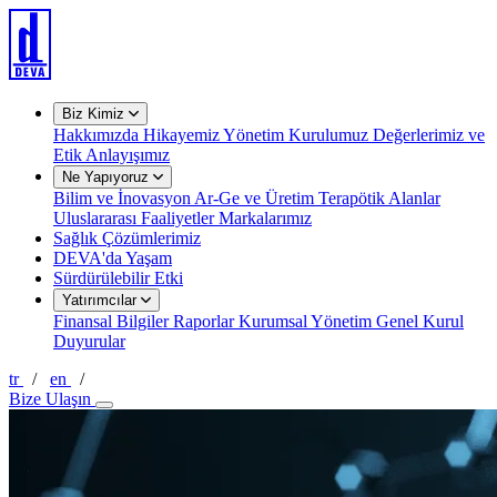
Biz Kimiz
Hakkımızda
Hikayemiz
Yönetim Kurulumuz
Değerlerimiz ve
Etik Anlayışımız
Ne Yapıyoruz
Bilim ve İnovasyon
Ar-Ge ve Üretim
Terapötik Alanlar
Uluslararası Faaliyetler
Markalarımız
Sağlık Çözümlerimiz
DEVA'da Yaşam
Sürdürülebilir Etki
Yatırımcılar
Finansal Bilgiler
Raporlar
Kurumsal Yönetim
Genel Kurul
Duyurular
tr
/
en
/
Bize Ulaşın