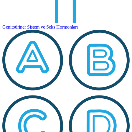
Genitoüriner Sistem ve Seks Hormonları