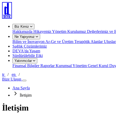
Biz Kimiz
Hakkımızda
Hikayemiz
Yönetim Kurulumuz
Değerlerimiz ve E
Ne Yapıyoruz
Bilim ve İnovasyon
Ar-Ge ve Üretim
Terapötik Alanlar
Uluslar
Sağlık Çözümlerimiz
DEVA'da Yaşam
Sürdürülebilir Etki
Yatırımcılar
Finansal Bilgiler
Raporlar
Kurumsal Yönetim
Genel Kurul
Duy
tr
/
en
/
Bize Ulaşın
Ana Sayfa
İletişim
İletişim