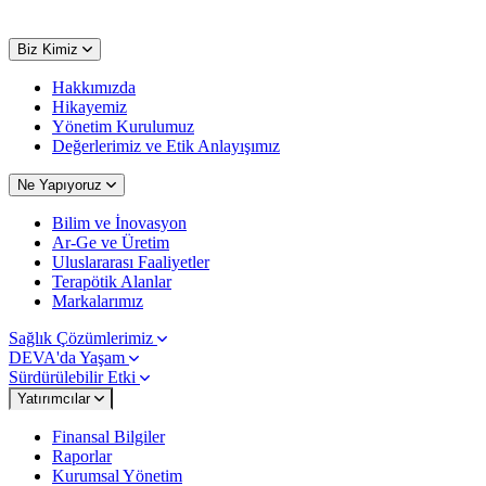
Biz Kimiz
Hakkımızda
Hikayemiz
Yönetim Kurulumuz
Değerlerimiz ve Etik Anlayışımız
Ne Yapıyoruz
Bilim ve İnovasyon
Ar-Ge ve Üretim
Uluslararası Faaliyetler
Terapötik Alanlar
Markalarımız
Sağlık Çözümlerimiz
DEVA'da Yaşam
Sürdürülebilir Etki
Yatırımcılar
Finansal Bilgiler
Raporlar
Kurumsal Yönetim