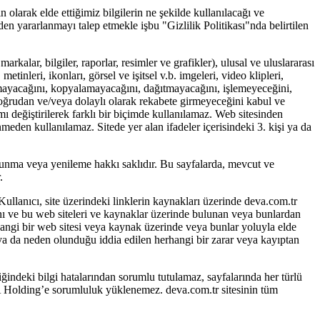
 olarak elde ettiğimiz bilgilerin ne şekilde kullanılacağı ve
den yararlanmayı talep etmekle işbu "Gizlilik Politikası"nda belirtilen
kalar, bilgiler, raporlar, resimler ve grafikler), ulusal ve uluslararası
etinleri, ikonları, görsel ve işitsel v.b. imgeleri, video klipleri,
ltamayacağını, kopyalamayacağını, dağıtmayacağını, işlemeyeceğini,
doğrudan ve/veya dolaylı olarak rekabete girmeyeceğini kabul ve
mı değiştirilerek farklı bir biçimde kullanılamaz. Web sitesinden
meden kullanılamaz. Sitede yer alan ifadeler içerisindeki 3. kişi ya da
lunma veya yenileme hakkı saklıdır. Bu sayfalarda, mevcut ve
.
 Kullanıcı, site üzerindeki linklerin kaynakları üzerinde deva.com.tr
ğını ve bu web siteleri ve kaynaklar üzerinde bulunan veya bunlardan
hangi bir web sitesi veya kaynak üzerinde veya bunlar yoluyla elde
 ya da neden olunduğu iddia edilen herhangi bir zarar veya kayıptan
ğindeki bilgi hatalarından sorumlu tutulamaz, sayfalarında her türlü
EVA Holding’e sorumluluk yüklenemez. deva.com.tr sitesinin tüm