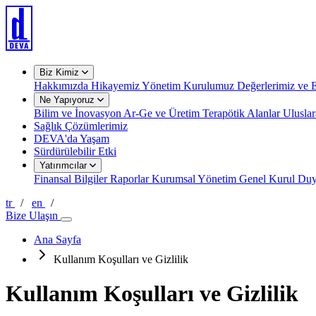
Biz Kimiz
Hakkımızda
Hikayemiz
Yönetim Kurulumuz
Değerlerimiz ve E
Ne Yapıyoruz
Bilim ve İnovasyon
Ar-Ge ve Üretim
Terapötik Alanlar
Uluslar
Sağlık Çözümlerimiz
DEVA'da Yaşam
Sürdürülebilir Etki
Yatırımcılar
Finansal Bilgiler
Raporlar
Kurumsal Yönetim
Genel Kurul
Duy
tr
/
en
/
Bize Ulaşın
Ana Sayfa
Kullanım Koşulları ve Gizlilik
Kullanım Koşulları ve Gizlilik