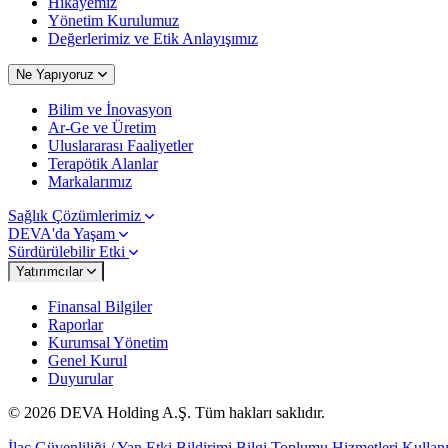
Hikayemiz
Yönetim Kurulumuz
Değerlerimiz ve Etik Anlayışımız
Ne Yapıyoruz
Bilim ve İnovasyon
Ar-Ge ve Üretim
Uluslararası Faaliyetler
Terapötik Alanlar
Markalarımız
Sağlık Çözümlerimiz
DEVA'da Yaşam
Sürdürülebilir Etki
Yatırımcılar
Finansal Bilgiler
Raporlar
Kurumsal Yönetim
Genel Kurul
Duyurular
© 2026 DEVA Holding A.Ş. Tüm hakları saklıdır.
İlaç Güvenliliği / Yan Etki Bildirimi
Bilgi Toplumu Hizmetleri
Kullanı