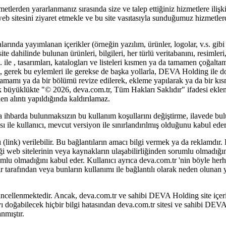
lerden yararlanmanız sırasında size ve talep ettiğiniz hizmetlere ilişkin
 web sitesini ziyaret etmekle ve bu site vasıtasıyla sunduğumuz hizmetler
ında yayımlanan içerikler (örneğin yazılım, ürünler, logolar, v.s. gibi mar
dahilinde bulunan ürünleri, bilgileri, her türlü veritabanını, resimleri, m
s. ile , tasarımları, katalogları ve listeleri kısmen ya da tamamen çoğa
, gerek bu eylemleri ile gerekse de başka yollarla, DEVA Holding ile 
n tamamı ya da bir bölümü revize edilerek, ekleme yapılarak ya da bir kıs
ecek büyüklükte "© 2026, deva.com.tr, Tüm Hakları Saklıdır" ifadesi eklen
den alıntı yapıldığında kaldırılamaz.
a ihbarda bulunmaksızın bu kullanım koşullarını değiştirme, ilavede bu
ile kullanıcı, mevcut versiyon ile sınırlandırılmış olduğunu kabul eder
ı (link) verilebilir. Bu bağlantıların amacı bilgi vermek ya da reklamdır.
rdiği web sitelerinin veya kaynakların ulaşabilirliğinden sorumlu olmadı
rumlu olmadığını kabul eder. Kullanıcı ayrıca deva.com.tr 'nin böyle her
r tarafından veya bunların kullanımı ile bağlantılı olarak neden olunan
güncellenmektedir. Ancak, deva.com.tr ve sahibi DEVA Holding site içeri
olayı doğabilecek hiçbir bilgi hatasından deva.com.tr sitesi ve sahibi D
nmıştır.