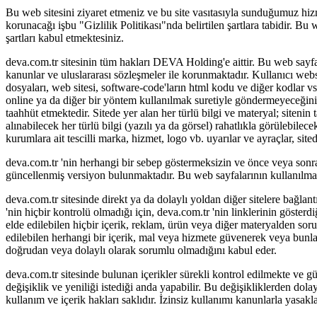
Bu web sitesini ziyaret etmeniz ve bu site vasıtasıyla sunduğumuz hizmet
korunacağı işbu "Gizlilik Politikası"nda belirtilen şartlara tabidir. Bu
şartları kabul etmektesiniz.
deva.com.tr sitesinin tüm hakları DEVA Holding'e aittir. Bu web sayfalar
kanunlar ve uluslararası sözleşmeler ile korunmaktadır. Kullanıcı website 
dosyaları, web sitesi, software-code'ların html kodu ve diğer kodlar v
online ya da diğer bir yöntem kullanılmak suretiyle göndermeyeceğini
taahhüt etmektedir. Sitede yer alan her türlü bilgi ve materyal; siteni
alınabilecek her türlü bilgi (yazılı ya da görsel) rahatlıkla görülebil
kurumlara ait tescilli marka, hizmet, logo vb. uyarılar ve ayraçlar, site
deva.com.tr 'nin herhangi bir sebep göstermeksizin ve önce veya sonr
güncellenmiş versiyon bulunmaktadır. Bu web sayfalarının kullanılması 
deva.com.tr sitesinde direkt ya da dolaylı yoldan diğer sitelere bağlant
'nin hiçbir kontrolü olmadığı için, deva.com.tr 'nin linklerinin göste
elde edilebilen hiçbir içerik, reklam, ürün veya diğer materyalden so
edilebilen herhangi bir içerik, mal veya hizmete güvenerek veya bunla
doğrudan veya dolaylı olarak sorumlu olmadığını kabul eder.
deva.com.tr sitesinde bulunan içerikler sürekli kontrol edilmekte ve 
değişiklik ve yeniliği istediği anda yapabilir. Bu değişikliklerden d
kullanım ve içerik hakları saklıdır. İzinsiz kullanımı kanunlarla yasakla